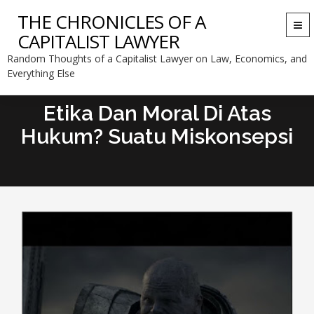
THE CHRONICLES OF A
Togg
CAPITALIST LAWYER
navi
Random Thoughts of a Capitalist Lawyer on Law, Economics, and
Everything Else
Etika Dan Moral Di Atas
Hukum? Suatu Miskonsepsi