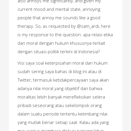
also annoys me significantly, and given my
current mood and mental state, annoying
people that annoy me sounds like a good
therapy. So, as requested by @sam_ardi, here
is my response to the question: apa relasi etika
dan moral dengan hukum khususnya terkait
dengan situasi politik terkini di Indonesia?
Visi saya soal keterpisahan moral dan hukum
sudah sering saya bahas di blog ini atau di
Twitter, termasuk ketidakpercayaan saya akan
adanya nilai moral yang objektif dan bahwa
moralitas lebih banyak merefleksikan selera
pribadi seseorang atau sekelompok orang
dalam suatu periode tertentu ketimbang nilai
yang mutlak benar setiap saat. Kalau ada yang
mau serius membaca diskusi panjang lebar