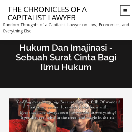
THE CHRONICLES OF A
Togg
CAPITALIST LAWYER
navi
Random Thoughts of a Capitalist Lawyer on Law, Economics, and
Everything Else
Hukum Dan Imajinasi -
Sebuah Surat Cinta Bagi
Ilmu Hukum