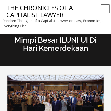
THE CHRONICLES OF A
Togg
CAPITALIST LAWYER
navi
Random Thoughts of a Capitalist Lawyer on Law, Economics, and
Everything Else
Mimpi Besar ILUNI UI Di
Hari Kemerdekaan