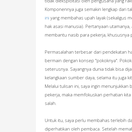
tidak dieksploitasi oleh pengusaha yang ra
Komponennya juga semakin lengkap dari tah
ini
yang membahas upah layak (sekaligus m
hak asasi manusia). Pertanyaan utamanya,
membantu nasib para pekerja, khususnya p
Permasalahan terbesar dari pendekatan hak
bermain dengan konsep "pokoknya". Pokokn
seterusnya. Sayangnya dunia tidak bisa di
kelangkaan sumber daya, selama itu juga k
Melalui tulisan ini, saya ingin menunjukkan
pekerja, maka memfokuskan perhatian kita
salah.
Untuk itu, saya perlu membahas terlebih 
diperhatikan oleh pembaca. Setelah mema