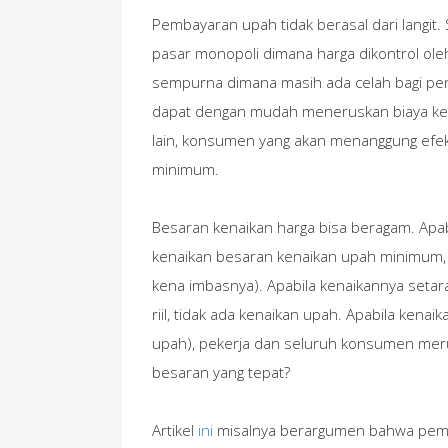
Pembayaran upah tidak berasal dari langi
pasar monopoli dimana harga dikontrol ol
sempurna dimana masih ada celah bagi pe
dapat dengan mudah meneruskan biaya ke
lain, konsumen yang akan menanggung efek
minimum.
Besaran kenaikan harga bisa beragam. Apab
kenaikan besaran kenaikan upah minimum, 
kena imbasnya). Apabila kenaikannya setar
riil, tidak ada kenaikan upah. Apabila kenaika
upah), pekerja dan seluruh konsumen meru
besaran yang tepat?
Artikel
ini
misalnya berargumen bahwa peme