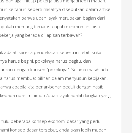
kus dan agar hidup pekerja bisa menjadi lebih mapan.
un ke tahun seperti misalnya disebutkan dalam artikel
enyatakan bahwa upah layak merupakan bagian dari
 apakah memang benar isu upah minimum ini bisa
ekerja yang berada di lapisan terbawah?
 adalah karena pendekatan seperti ini lebih suka
ya harus begini, pokoknya harus begitu, dan
jalankan dengan konsep "pokoknya". Selama masih ada
ita harus membuat pilihan dalam menyusun kebijakan.
 bahwa apabila kita benar-benar peduli dengan nasib
 kepada upah minimum/upah layak adalah langkah yang
dahulu beberapa konsep ekonomi dasar yang perlu
hami konsep dasar tersebut, anda akan lebih mudah