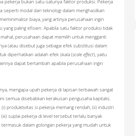
ena pekerja bukan satu-satunya faktor produksi. Pekerja
ya seperti modal dan teknologi dalam menghasilkan
meminimalisir biaya, yang artinya perusahaan ingin
yang paling efisien. Apabila satu faktor produksi tidak
lu mahal, perusahaan dapat memilih untuk mengganti
nya (atau disebut juga sebagai efek substitusi dalam
tuk diperhatikan adalah efek skala (
scale effect
), yaitu
lainnya dapat bertambah apabila perusahaan ingin
anya, mengapa upah pekerja di lapisan terbawah sangat
ini semua disebabkan kerakusan pengusaha kapitalis.
i) produktivitas si pekerja memang rendah, (ii) industri
iii) suplai pekerja di level tersebut terlalu banyak
t termasuk dalam golongan pekerja yang mudah untuk