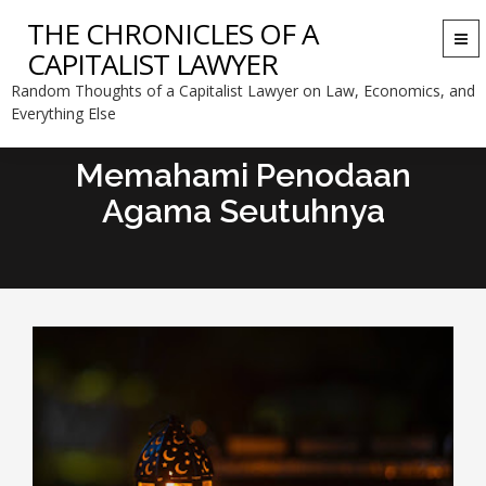
THE CHRONICLES OF A
Togg
CAPITALIST LAWYER
navi
Random Thoughts of a Capitalist Lawyer on Law, Economics, and
Everything Else
Memahami Penodaan
Agama Seutuhnya