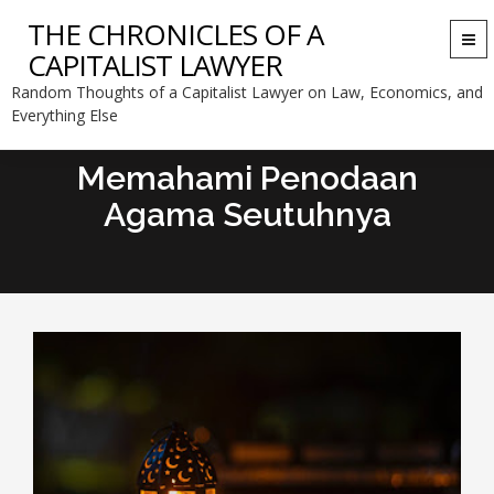
THE CHRONICLES OF A
Togg
CAPITALIST LAWYER
navi
Random Thoughts of a Capitalist Lawyer on Law, Economics, and
Everything Else
Memahami Penodaan
Agama Seutuhnya