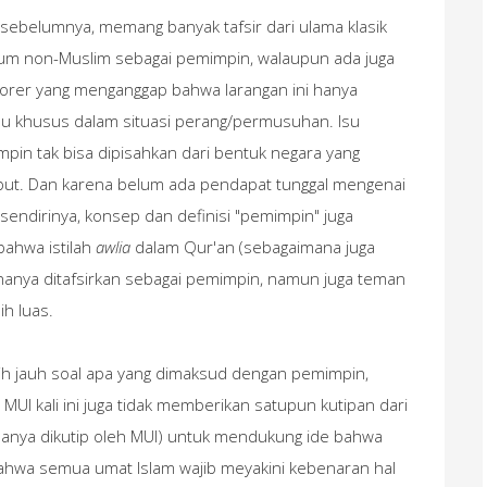
 sebelumnya, memang banyak tafsir dari ulama klasik
um non-Muslim sebagai pemimpin, walaupun ada juga
porer yang menganggap bahwa larangan ini hanya
tau khusus dalam situasi perang/permusuhan. Isu
pin tak bisa dipisahkan dari bentuk negara yang
but. Dan karena belum ada pendapat tunggal mengenai
endirinya, konsep dan definisi "pemimpin" juga
bahwa istilah
awlia
dalam Qur'an (sebagaimana juga
 hanya ditafsirkan sebagai pemimpin, namun juga teman
h luas.
ih jauh soal apa yang dimaksud dengan pemimpin,
 MUI kali ini juga tidak memberikan satupun kutipan dari
biasanya dikutip oleh MUI) untuk mendukung ide bahwa
hwa semua umat Islam wajib meyakini kebenaran hal