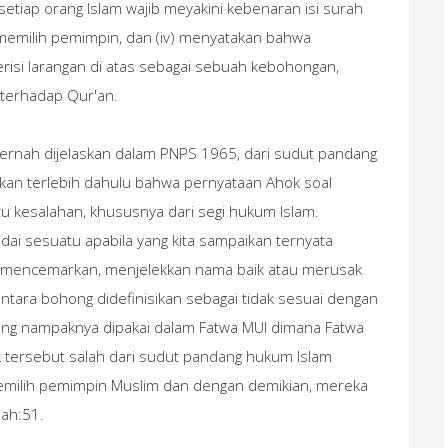
 setiap orang Islam wajib meyakini kebenaran isi surah
memilih pemimpin, dan (iv) menyatakan bahwa
risi larangan di atas sebagai sebuah kebohongan,
terhadap Qur'an.
pernah dijelaskan dalam PNPS 1965, dari sudut pandang
ktikan terlebih dahulu bahwa pernyataan Ahok soal
u kesalahan, khususnya dari segi hukum Islam.
dai sesuatu apabila yang kita sampaikan ternyata
i mencemarkan, menjelekkan nama baik atau merusak
ntara bohong didefinisikan sebagai tidak sesuai dengan
yang nampaknya dipakai dalam Fatwa MUI dimana Fatwa
tersebut salah dari sudut pandang hukum Islam
emilih pemimpin Muslim dan dengan demikian, mereka
dah:51.