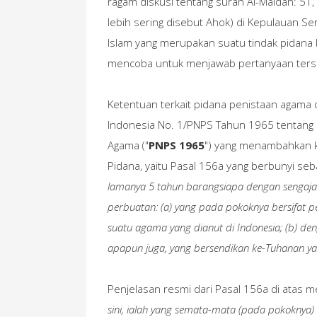
ragam diskusi tentang surah Al-Maidah: 51
lebih sering disebut Ahok) di Kepulauan S
Islam yang merupakan suatu tindak pidana 
mencoba untuk menjawab pertanyaan ters
Ketentuan terkait pidana penistaan agama 
Indonesia No. 1/PNPS Tahun 1965 tentan
Agama ("
PNPS 1965
") yang menambahkan 
Pidana, yaitu Pasal 156a yang berbunyi seba
lamanya 5 tahun barangsiapa dengan sengaj
perbuatan: (a) yang pada pokoknya bersifat
suatu agama yang dianut di Indonesia; (b) 
apapun juga, yang bersendikan ke-Tuhanan y
Penjelasan resmi dari Pasal 156a di atas m
sini, ialah yang semata-mata (pada pokoknya