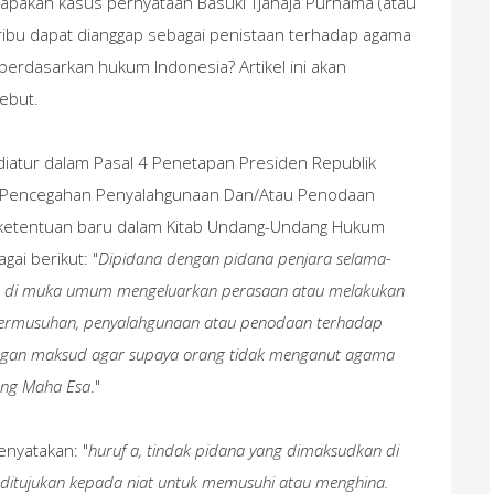
, apakah kasus pernyataan Basuki Tjahaja Purnama (atau
eribu dapat dianggap sebagai penistaan terhadap agama
berdasarkan hukum Indonesia? Artikel ini akan
ebut.
diatur dalam Pasal 4 Penetapan Presiden Republik
g Pencegahan Penyalahgunaan Dan/Atau Penodaan
ketentuan baru dalam Kitab Undang-Undang Hukum
gai berikut: "
Dipidana dengan pidana penjara selama-
a di muka umum mengeluarkan perasaan atau melakukan
 permusuhan, penyalahgunaan atau penodaan terhadap
dengan maksud agar supaya orang tidak menganut agama
ang Maha Esa
."
enyatakan: "
huruf a, tindak pidana yang dimaksudkan di
) ditujukan kepada niat untuk memusuhi atau menghina.