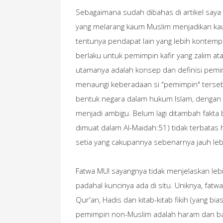
Sebagaimana sudah dibahas di artikel saya
yang melarang kaum Muslim menjadikan ka
tentunya pendapat lain yang lebih kontem
berlaku untuk pemimpin kafir yang zalim a
utamanya adalah konsep dan definisi pemim
menaungi keberadaan si "pemimpin" terse
bentuk negara dalam hukum Islam, dengan s
menjadi ambigu. Belum lagi ditambah fakta 
dimuat dalam Al-Maidah:51) tidak terbatas
setia yang cakupannya sebenarnya jauh lebi
Fatwa MUI sayangnya tidak menjelaskan leb
padahal kuncinya ada di situ. Uniknya, fatwa
Qur'an, Hadis dan kitab-kitab fikih (yang 
pemimpin non-Muslim adalah haram dan ba