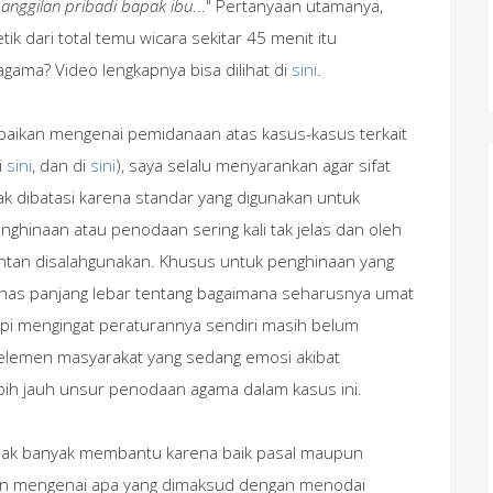
 panggilan pribadi bapak ibu
..." Pertanyaan utamanya,
ik dari total temu wicara sekitar 45 menit itu
ama? Video lengkapnya bisa dilihat di
sini
.
paikan mengenai pemidanaan atas kasus-kasus terkait
di
sini
, dan di
sini
), saya selalu menyarankan agar sifat
dak dibatasi karena standar yang digunakan untuk
hinaan atau penodaan sering kali tak jelas dan oleh
entan disalahgunakan. Khusus untuk penghinaan yang
ahas panjang lebar tentang bagaimana seharusnya umat
api mengingat peraturannya sendiri masih belum
elemen masyarakat yang sedang emosi akibat
ebih jauh unsur penodaan agama dalam kasus ini.
dak banyak membantu karena baik pasal maupun
an mengenai apa yang dimaksud dengan menodai