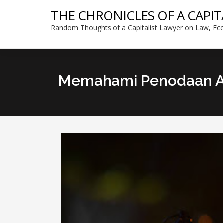
THE CHRONICLES OF A CAPIT
Random Thoughts of a Capitalist Lawyer on Law, Eco
Memahami Penodaan 