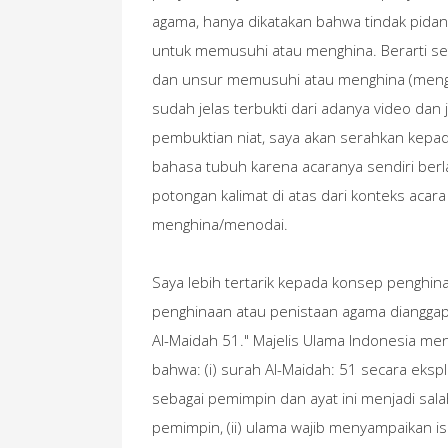
agama, hanya dikatakan bahwa tindak pidan
untuk memusuhi atau menghina. Berarti seti
dan unsur memusuhi atau menghina (meng
sudah jelas terbukti dari adanya video dan j
pembuktian niat, saya akan serahkan kepada
bahasa tubuh karena acaranya sendiri ber
potongan kalimat di atas dari konteks aca
menghina/menodai.
Saya lebih tertarik kepada konsep penghinaa
penghinaan atau penistaan agama dianggap
Al-Maidah 51." Majelis Ulama Indonesia men
bahwa: (i) surah Al-Maidah: 51 secara ekspl
sebagai pemimpin dan ayat ini menjadi sala
pemimpin, (ii) ulama wajib menyampaikan i