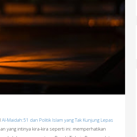
l
Al-Maidah:51 dan Politik Islam yang Tak Kunjung Lepas
 yang intinya kira-kira seperti ini: memperhatikan