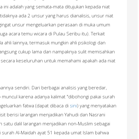
a ini adalah yang semata-mata ditujukan kepada niat
daknya ada 2 unsur yang harus dianalisis, unsur niat
ingat unsur mengeluarkan perasaan di muka umum
uga acara temu wicara di Pulau Seribu itu). Terkait
 ahli lainnya, termasuk mungkin ahli psikologi dan
langsung cukup lama dan nampaknya sulit memisahkan
ra secara keseluruhan untuk memahami apakah ada niat
nnya sendiri. Dari berbagai analisis yang beredar,
 muncul karena adanya kalimat "dibohongi pakai surah
geluarkan fatwa (dapat dibaca di
sini
) yang menyatakan
isit berisi larangan menjadikan Yahudi dan Nasrani
h satu dalil larangan menjadikan non-Muslim sebagai
si surah Al-Maidah ayat 51 kepada umat Islam bahwa