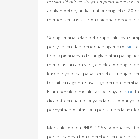
neraka, dibodohin itu ya, ga papa, karena ini
apakah potongan kalimat kurang lebih 20 det
memenuhi unsur tindak pidana penodaan ag
Sebagaimana telah beberapa kali saya sam
penghinaan dan penodaan agama (di
sini
, 
tindak pidananya dihilangkan atau paling ti
menjelaskan apa yang dimaksud dengan peng
karenanya pasal-pasal tersebut menjadi r
terkait isu agama, saya juga pernah memb
Islam bersikap melalui artikel saya di
sini
. T
dicabut dan nampaknya ada cukup banyak 
pernyataan di atas, kita perlu mendalami l
Merujuk kepada PNPS 1965 sebenarnya ti
penjelasannya tidak memberikan penjelas