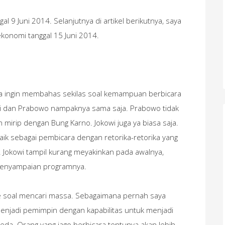
al 9 Juni 2014. Selanjutnya di artikel berikutnya, saya
konomi tanggal 15 Juni 2014.
a ingin membahas sekilas soal kemampuan berbicara
wi dan Prabowo nampaknya sama saja. Prabowo tidak
 mirip dengan Bung Karno. Jokowi juga ya biasa saja.
aik sebagai pembicara dengan retorika-retorika yang
 Jokowi tampil kurang meyakinkan pada awalnya,
penyampaian programnya.
 soal mencari massa. Sebagaimana pernah saya
h menjadi pemimpin dengan kapabilitas untuk menjadi
da. Orang yang jago berbicara tentunya akan lebih