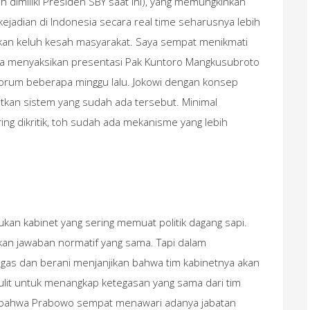
h dimiliki Presiden SBY saat ini), yang memungkinkan
jadian di Indonesia secara real time seharusnya lebih
 keluh kesah masyarakat. Saya sempat menikmati
etika menyaksikan presentasi Pak Kuntoro Mangkusubroto
orum beberapa minggu lalu. Jokowi dengan konsep
an sistem yang sudah ada tersebut. Minimal
ing dikritik, toh sudah ada mekanisme yang lebih
ukan kabinet yang sering memuat politik dagang sapi.
an jawaban normatif yang sama. Tapi dalam
tegas dan berani menjanjikan bahwa tim kabinetnya akan
 sulit untuk menangkap ketegasan yang sama dari tim
bahwa Prabowo sempat menawari adanya jabatan