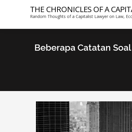
THE CHRONICLES OF A CAPIT
Random Thoughts of a Capitalist Lawyer on Law, Eco
Beberapa Catatan Soal