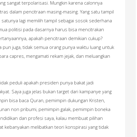
ng sangat terpolarisasi. Mungkin karena calonnya
tras dalam pencitraan masing-masing. Yang satu tampil
 satunya lagi memilih tampil sebagai sosok sederhana
emua politisi pada dasarnya harus bisa mencitrakan
Pertanyaannya, apakah pencitraan demikian cukup?
 pun juga, tidak semua orang punya waktu luang untuk
ra capres, mengamati rekam jejak, dan meluangkan
 tidak peduli apakah presiden punya bakat jadi
at. Saya juga jelas bukan target dari kampanye yang
pin bisa baca Quran, pemimpin dukungan Kristen,
unan non pribumi, pemimpin galak, pemimpin boneka
ndidikan dan profesi saya, kalau membuat pilihan
t kebanyakan melibatkan teori konspirasi yang tidak