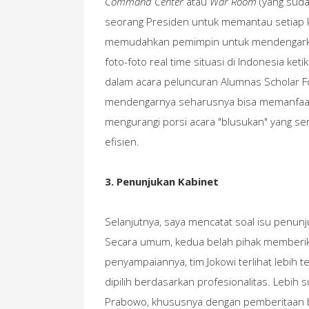
Command Center
atau
War Room
(yang suda
seorang Presiden untuk memantau setiap ke
memudahkan pemimpin untuk mendengarkan
foto-foto real time situasi di Indonesia k
dalam acara peluncuran Alumnas Scholar F
mendengarnya seharusnya bisa memanfaatk
mengurangi porsi acara "blusukan" yang ser
efisien.
3. Penunjukan Kabinet
Selanjutnya, saya mencatat soal isu penunj
Secara umum, kedua belah pihak memberik
penyampaiannya, tim Jokowi terlihat lebih 
dipilih berdasarkan profesionalitas. Lebih
Prabowo, khususnya dengan pemberitaan 