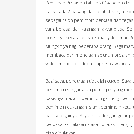
Pemilihan Presiden tahun 2014 boleh dibila
hanya ada 2 pasang dan terlihat sangat kon
sebagai calon pemimpin perkasa dan tegas,
yang berasal dari kalangan rakyat biasa. S
posisinya secara jelas ke khalayak ramai. 
Mungkin ya bagi beberapa orang. Bagaimana
membaca dan menelaah seluruh program pa
waktu menonton debat capres-cawapres.
Bagi saya, pencitraan tidak lah cukup. Saya
pemimpin sangar atau pemimpin yang meraky
basisnya macam: pemimpin ganteng, pemim
pemimpin dukungan Islam, pemimpin ketur
dan sebagainya. Saya malu dengan gelar pe
berdasarkan alasan-alasan di atas menginga
bisa dibuktikan.