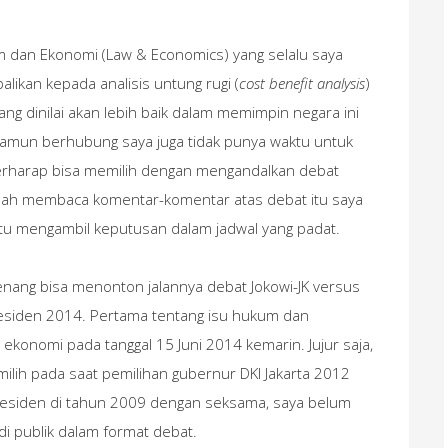
 dan Ekonomi (Law & Economics) yang selalu saya
alikan kepada analisis untung rugi (
cost benefit analysis
)
yang dinilai akan lebih baik dalam memimpin negara ini
 Namun berhubung saya juga tidak punya waktu untuk
rharap bisa memilih dengan mengandalkan debat
bah membaca komentar-komentar atas debat itu saya
tu mengambil keputusan dalam jadwal yang padat.
senang bisa menonton jalannya debat Jokowi-JK versus
esiden 2014. Pertama tentang isu hukum dan
u ekonomi pada tanggal 15 Juni 2014 kemarin. Jujur saja,
ilih pada saat pemilihan gubernur DKI Jakarta 2012
 presiden di tahun 2009 dengan seksama, saya belum
i publik dalam format debat.