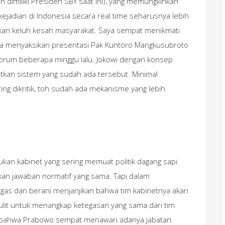
h dimiliki Presiden SBY saat ini), yang memungkinkan
jadian di Indonesia secara real time seharusnya lebih
 keluh kesah masyarakat. Saya sempat menikmati
etika menyaksikan presentasi Pak Kuntoro Mangkusubroto
orum beberapa minggu lalu. Jokowi dengan konsep
an sistem yang sudah ada tersebut. Minimal
ing dikritik, toh sudah ada mekanisme yang lebih
ukan kabinet yang sering memuat politik dagang sapi.
an jawaban normatif yang sama. Tapi dalam
tegas dan berani menjanjikan bahwa tim kabinetnya akan
 sulit untuk menangkap ketegasan yang sama dari tim
bahwa Prabowo sempat menawari adanya jabatan