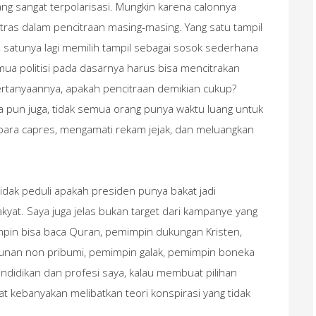
ng sangat terpolarisasi. Mungkin karena calonnya
tras dalam pencitraan masing-masing. Yang satu tampil
 satunya lagi memilih tampil sebagai sosok sederhana
emua politisi pada dasarnya harus bisa mencitrakan
Pertanyaannya, apakah pencitraan demikian cukup?
 pun juga, tidak semua orang punya waktu luang untuk
ra capres, mengamati rekam jejak, dan meluangkan
 tidak peduli apakah presiden punya bakat jadi
at. Saya juga jelas bukan target dari kampanye yang
pin bisa baca Quran, pemimpin dukungan Kristen,
unan non pribumi, pemimpin galak, pemimpin boneka
ndidikan dan profesi saya, kalau membuat pilihan
t kebanyakan melibatkan teori konspirasi yang tidak