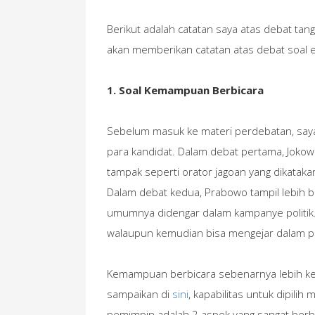
Berikut adalah catatan saya atas debat tangg
akan memberikan catatan atas debat soal e
1. Soal Kemampuan Berbicara
Sebelum masuk ke materi perdebatan, say
para kandidat. Dalam debat pertama, Joko
tampak seperti orator jagoan yang dikatakan
Dalam debat kedua, Prabowo tampil lebih b
umumnya didengar dalam kampanye politik.
walaupun kemudian bisa mengejar dalam 
Kemampuan berbicara sebenarnya lebih ke
sampaikan di
sini
, kapabilitas untuk dipili
pemimpin adalah 2 aspek yang sangat berbe