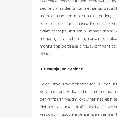
Command Center
atau
War Room
(yang suda
seorang Presiden untuk memantau setiap ke
memudahkan pemimpin untuk mendengarkan
foto-foto real time situasi di Indonesia k
dalam acara peluncuran Alumnas Scholar F
mendengarnya seharusnya bisa memanfaatk
mengurangi porsi acara "blusukan" yang ser
efisien.
3. Penunjukan Kabinet
Selanjutnya, saya mencatat soal isu penunj
Secara umum, kedua belah pihak memberik
penyampaiannya, tim Jokowi terlihat lebih 
dipilih berdasarkan profesionalitas. Lebih
Prabowo, khususnya dengan pemberitaan 