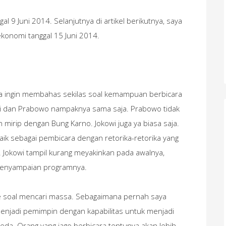
al 9 Juni 2014. Selanjutnya di artikel berikutnya, saya
konomi tanggal 15 Juni 2014.
a ingin membahas sekilas soal kemampuan berbicara
wi dan Prabowo nampaknya sama saja. Prabowo tidak
 mirip dengan Bung Karno. Jokowi juga ya biasa saja.
aik sebagai pembicara dengan retorika-retorika yang
 Jokowi tampil kurang meyakinkan pada awalnya,
penyampaian programnya.
 soal mencari massa. Sebagaimana pernah saya
h menjadi pemimpin dengan kapabilitas untuk menjadi
da. Orang yang jago berbicara tentunya akan lebih