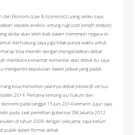
 dan Ekonomi (Law & Economics) yang selalu saya
alikan kepada analisis untung rugi (
cost benefit analysis
)
yang dinilai akan lebih baik dalam memimpin negara ini
 Namun berhubung saya juga tidak punya waktu untuk
rharap bisa memilih dengan mengandalkan debat
bah membaca komentar-komentar atas debat itu saya
tu mengambil keputusan dalam jadwal yang padat.
senang bisa menonton jalannya debat Jokowi-JK versus
esiden 2014. Pertama tentang isu hukum dan
u ekonomi pada tanggal 15 Juni 2014 kemarin. Jujur saja,
ilih pada saat pemilihan gubernur DKI Jakarta 2012
 presiden di tahun 2009 dengan seksama, saya belum
i publik dalam format debat.