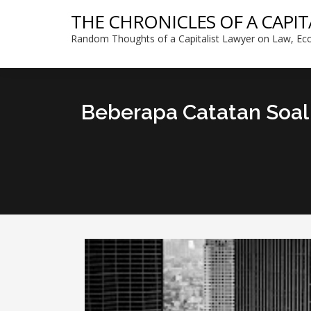
THE CHRONICLES OF A CAPIT
Random Thoughts of a Capitalist Lawyer on Law, Eco
Beberapa Catatan Soal