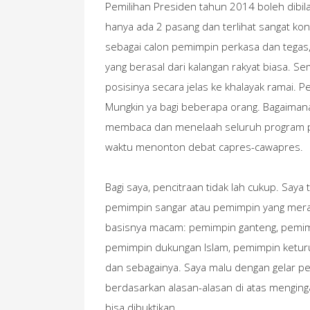
Pemilihan Presiden tahun 2014 boleh dibila
hanya ada 2 pasang dan terlihat sangat kon
sebagai calon pemimpin perkasa dan tegas,
yang berasal dari kalangan rakyat biasa. S
posisinya secara jelas ke khalayak ramai. 
Mungkin ya bagi beberapa orang. Bagaimana
membaca dan menelaah seluruh program pa
waktu menonton debat capres-cawapres.
Bagi saya, pencitraan tidak lah cukup. Saya
pemimpin sangar atau pemimpin yang meraky
basisnya macam: pemimpin ganteng, pemim
pemimpin dukungan Islam, pemimpin ketur
dan sebagainya. Saya malu dengan gelar pe
berdasarkan alasan-alasan di atas menginga
bisa dibuktikan.