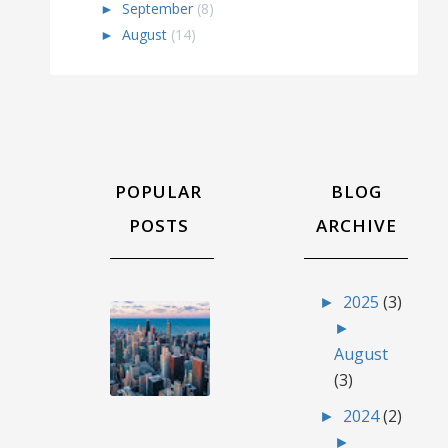
►
September
(8)
►
August
(14)
POPULAR
BLOG
POSTS
ARCHIVE
►
2025
(3)
LGBT
►
Dan
August
Kegagalan
(3)
Sebuah
Bangsa
►
2024
(2)
Tolong
►