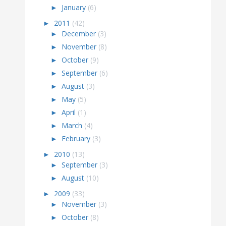
►
January
(6)
►
2011
(42)
►
December
(3)
►
November
(8)
►
October
(9)
►
September
(6)
►
August
(3)
►
May
(5)
►
April
(1)
►
March
(4)
►
February
(3)
►
2010
(13)
►
September
(3)
►
August
(10)
►
2009
(33)
►
November
(3)
►
October
(8)